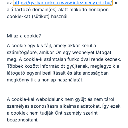
-
az
https://gy-harruckern.www.intezmeny.edir.hu/
hu
alá tartozó domain(ek) alatt működő honlapon
2026. jún.
cookie-kat (sütiket) használ.
-
25.
Mi az a cookie?
A cookie egy kis fájl, amely akkor kerül a
számítógépre, amikor Ön egy webhelyet látogat
meg. A cookie-k számtalan funkcióval rendelkeznek.
Többek között információt gyűjtenek, megjegyzik a
látogató egyéni beállításait és általánosságban
megkönnyítik a honlap használatát.
A cookie-kal weboldalunk nem gyűjt és nem tárol
Szakma
személyes azonosításra alkalmas adatokat. Így ezek
kóstoló tábor
a cookiek nem tudják Önt személy szerint
negyedik nap
beazonosítani.
délelőtt