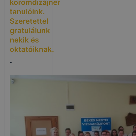
körömdizájner
tanulóink.
Szeretettel
gratulálunk
nekik és
oktatóiknak.
-