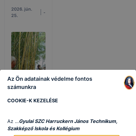
2026. jún.
-
25.
Az Ön adatainak védelme fontos
számunkra
COOKIE-K KEZELÉSE
Szakma
kóstoló tábor
negyedik nap
Az …
Gyulai SZC Harruckern János Technikum,
délután
Szakképző Iskola és Kollégium