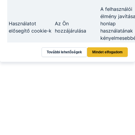
A felhasználói
élmény javítása
Használatot
Az Ön
honlap
elősegítő cookie-k
hozzájárulása
használatának
kényelmesebb
tétele
További lehetőségek
Mindet elfogadom
Információ gyű
Az Ön
oldalunk
Google Analytics
hozzájárulása
használatával
kapcsolatban
Az adatkezelés, jogalapja, időtartama, adatkezelő
személye, érintett jogai
A cookie-k használatakor alkalmazott
adatkezelés jogalapja
:
az érintett önkéntes