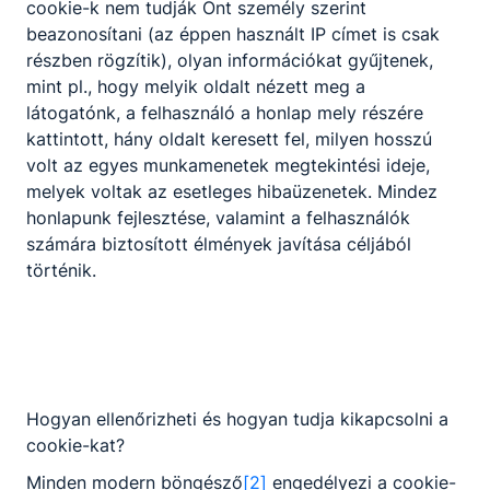
cookie-k nem tudják Önt személy szerint
Gyulai SZC
beazonosítani (az éppen használt IP címet is csak
Harruckern
részben rögzítik), olyan információkat gyűjtenek,
János
mint pl., hogy melyik oldalt nézett meg a
látogatónk, a felhasználó a honlap mely részére
Technikum,
kattintott, hány oldalt keresett fel, milyen hosszú
Szakképző
volt az egyes munkamenetek megtekintési ideje,
Iskola és
melyek voltak az esetleges hibaüzenetek. Mindez
Kollégium
honlapunk fejlesztése, valamint a felhasználók
számára biztosított élmények javítása céljából
történik.
5700 Gyula, Szent
István u. 38.
KRÉTA
Telefon:
(66) 561-
Hogyan ellenőrizheti és hogyan tudja kikapcsolni a
420
cookie-kat?
E-mail:
Minden modern böngésző
[2]
engedélyezi a cookie-