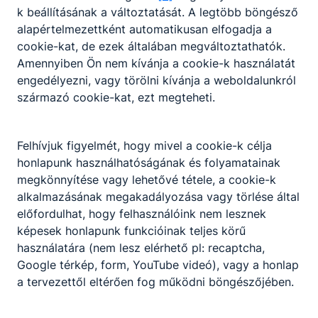
iskola{kukac}harruckern.hu
k beállításának a változtatását. A legtöbb böngésző
alapértelmezettként automatikusan elfogadja a
OM azonosító:
cookie-kat, de ezek általában megváltoztathatók.
203069/002
Amennyiben Ön nem kívánja a cookie-k használatát
Felnőttképzési
engedélyezni, vagy törölni kívánja a weboldalunkról
nyilvántartás
származó cookie-kat, ezt megteheti.
száma:
B/2021/002074
Felhívjuk figyelmét, hogy mivel a cookie-k célja
honlapunk használhatóságának és folyamatainak
megkönnyítése vagy lehetővé tétele, a cookie-k
tási Hivatal
Adatkezelés
Impresszum
alkalmazásának megakadályozása vagy törlése által
isintézménye
előfordulhat, hogy felhasználóink nem lesznek
képesek honlapunk funkcióinak teljes körű
használatára (nem lesz elérhető pl: recaptcha,
Google térkép, form, YouTube videó), vagy a honlap
a tervezettől eltérően fog működni böngészőjében.