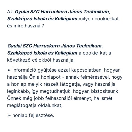
-
Az
Gyulai SZC Harruckern János Technikum,
Szakképző Iskola és Kollégium
milyen cookie-kat
2026. jún.
-
és mire használ?
24.
Gyulai SZC Harruckern János Technikum,
Szakképző Iskola és Kollégium
a cookie-kat a
következő célokból használja:
➢ információ gyűjtése azzal kapcsolatban, hogyan
Partnereink
használja Ön a honlapot - annak felmérésével, hogy
a honlap melyik részeit látogatja, vagy használja
leginkább, így megtudhatjuk, hogyan biztosítsunk
Önnek még jobb felhasználói élményt, ha ismét
meglátogatja oldalunkat,
➢ honlap fejlesztése.