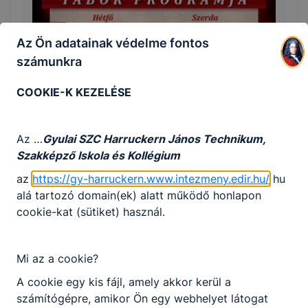
Az Ön adatainak védelme fontos
számunkra
COOKIE-K KEZELÉSE
Szakma Kóstoló tábor
Az …
Gyulai SZC Harruckern János Technikum,
2024. május 24.
-
Szakképző Iskola és Kollégium
az
https://gy-harruckern.www.intezmeny.edir.hu/
hu
alá tartozó domain(ek) alatt működő honlapon
cookie-kat (sütiket) használ.
Mi az a cookie?
A cookie egy kis fájl, amely akkor kerül a
számítógépre, amikor Ön egy webhelyet látogat