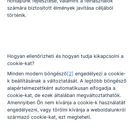
honlapunk fejlesztése, valamint a felhasználók
számára biztosított élmények javítása céljából
Karácsonyi ünnepség a
történik.
kollégiumban 2022
2022. december 15.
-
Hogyan ellenőrizheti és hogyan tudja kikapcsolni a
cookie-kat?
Minden modern böngésző
[2]
engedélyezi a cookie-
k beállításának a változtatását. A legtöbb böngésző
alapértelmezettként automatikusan elfogadja a
cookie-kat, de ezek általában megváltoztathatók.
Amennyiben Ön nem kívánja a cookie-k használatát
Hatartalanul harmadszor
engedélyezni, vagy törölni kívánja a weboldalunkról
származó cookie-kat, ezt megteheti.
2022. június 30.