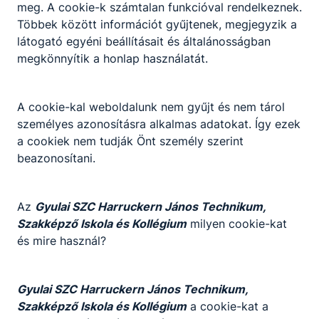
meg. A cookie-k számtalan funkcióval rendelkeznek.
Szakképzési nyílt nap
Többek között információt gyűjtenek, megjegyzik a
látogató egyéni beállításait és általánosságban
2023. január 17.
megkönnyítik a honlap használatát.
A cookie-kal weboldalunk nem gyűjt és nem tárol
személyes azonosításra alkalmas adatokat. Így ezek
a cookiek nem tudják Önt személy szerint
beazonosítani.
Az
Gyulai SZC Harruckern János Technikum,
Szakképző Iskola és Kollégium
milyen cookie-kat
Látogatás a Gyulai
és mire használ?
Rendőrfőkapitányságon
2023. január 17.
Gyulai SZC Harruckern János Technikum,
Szakképző Iskola és Kollégium
a cookie-kat a