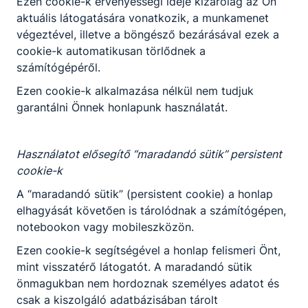
Ezen cookie-k érvényességi ideje kizárólag az Ön
aktuális látogatására vonatkozik, a munkamenet
PÁLYAVÁLASZTÁSI VÁSÁR
végeztével, illetve a böngésző bezárásával ezek a
2023. január 17.
cookie-k automatikusan törlődnek a
számítógépéről.
Ezen cookie-k alkalmazása nélkül nem tudjuk
garantálni Önnek honlapunk használatát.
Használatot elősegítő “maradandó sütik” persistent
cookie-k
A “maradandó sütik” (persistent cookie) a honlap
elhagyását követően is tárolódnak a számítógépen,
Szebenyi Etelka Operanagykövet
notebookon vagy mobileszközön.
volt a Harruckern vendége
Ezen cookie-k segítségével a honlap felismeri Önt,
2023. január 9.
mint visszatérő látogatót. A maradandó sütik
önmagukban nem hordoznak személyes adatot és
csak a kiszolgáló adatbázisában tárolt