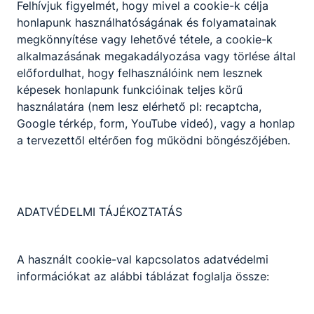
Felhívjuk figyelmét, hogy mivel a cookie-k célja
honlapunk használhatóságának és folyamatainak
megkönnyítése vagy lehetővé tétele, a cookie-k
alkalmazásának megakadályozása vagy törlése által
előfordulhat, hogy felhasználóink nem lesznek
képesek honlapunk funkcióinak teljes körű
használatára (nem lesz elérhető pl: recaptcha,
Google térkép, form, YouTube videó), vagy a honlap
Pályaválasztási Börze
a tervezettől eltérően fog működni böngészőjében.
2021. november 21.
ADATVÉDELMI TÁJÉKOZTATÁS
A használt cookie-val kapcsolatos adatvédelmi
Partnereink
információkat az alábbi táblázat foglalja össze: