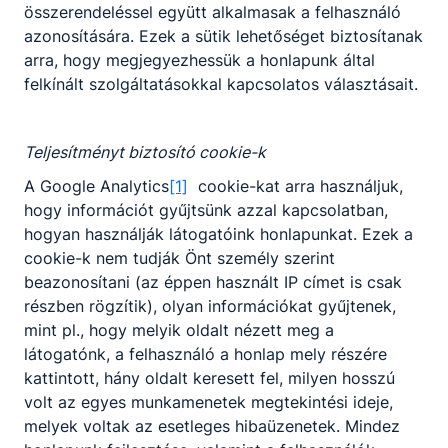
összerendeléssel együtt alkalmasak a felhasználó
azonosítására. Ezek a sütik lehetőséget biztosítanak
arra, hogy megjegyezhessük a honlapunk által
felkínált szolgáltatásokkal kapcsolatos választásait.
Teljesítményt biztosító cookie-k
A Google Analytics
[1]
cookie-kat arra használjuk,
Krimit tud?
hogy információt gyűjtsünk azzal kapcsolatban,
2023. január 9.
hogyan használják látogatóink honlapunkat. Ezek a
cookie-k nem tudják Önt személy szerint
beazonosítani (az éppen használt IP címet is csak
részben rögzítik), olyan információkat gyűjtenek,
mint pl., hogy melyik oldalt nézett meg a
látogatónk, a felhasználó a honlap mely részére
kattintott, hány oldalt keresett fel, milyen hosszú
volt az egyes munkamenetek megtekintési ideje,
melyek voltak az esetleges hibaüzenetek. Mindez