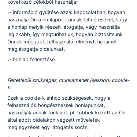
következő célokból használja:
➢ információ gyűjtése azzal kapcsolatban, hogyan
használja Ön a honlapot - annak felmérésével, hogy
a honlap melyik részeit látogatja, vagy használja
leginkább, így megtudhatjuk, hogyan biztosítsunk
Önnek még jobb felhasználói élményt, ha ismét
meglátogatja oldalunkat,
11/C Makón
➢ honlap fejlesztése.
2023. január 17.
Feltétlenül szükséges, munkamenet (session) cookie-
k
Ezek a cookie-k ahhoz szükségesek, hogy a
felhasználók böngészhessék honlapunkat,
használják annak funkciót, pl. többek között az Ön
által adott oldalakon végzett műveletek
megjegyzését egy látogatás során.