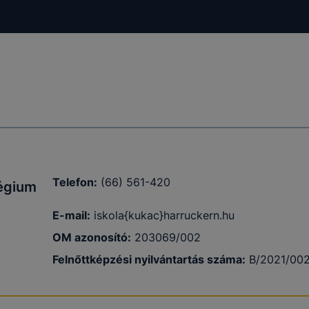
gium
a
lapot -
álja
használói
Telefon:
(66) 561-420
légium
E-mail:
iskola{kukac}harruckern.hu
sék
OM azonosító:
203069/002
adott
Felnőttképzési nyilvántartás száma:
B/2021/00
a
 ezek a