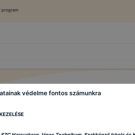
 program
atainak védelme fontos számunkra
 KEZELÉSE
 SZC Harruckern János Technikum, Szakképző Iskola és 