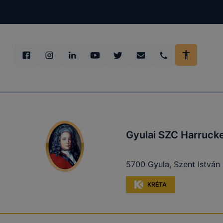
Gyulai SZC
cookie-kat 
➢ informáci
annak felmé
leginkább, 
élményt, ha
➢ honlap fe
Gyulai SZC Harrucke
Feltétlenül
Ezek a coo
5700 Gyula, Szent István 
honlapunkat
oldalakon 
KRÉTA
Ezen cookie
vonatkozik,