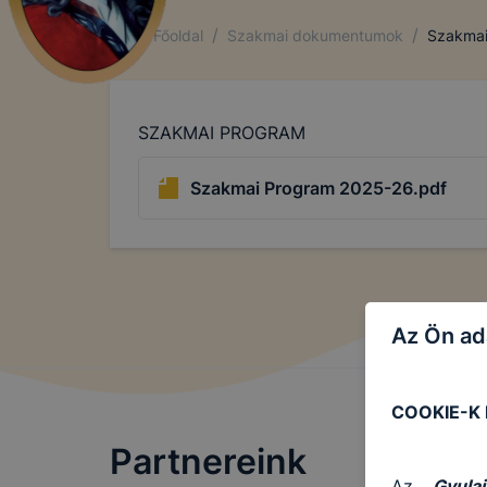
/
/
Főoldal
Szakmai dokumentumok
Szakmai
SZAKMAI PROGRAM
Szakmai Program 2025-26.pdf
Az Ön ad
COOKIE-K
Partnereink
Az …
Gyulai