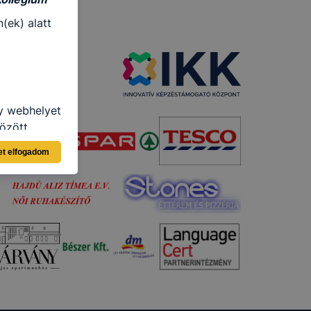
(ek) alatt
gy webhelyet
özött
et elfogadom
ásra
llégium