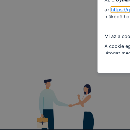
az
https://
működő honl
Mi az a coo
A cookie eg
látogat meg
információt
általánossá
A cookie-k
alkalmas ad
beazonosíta
Az
Gyulai 
milyen cook