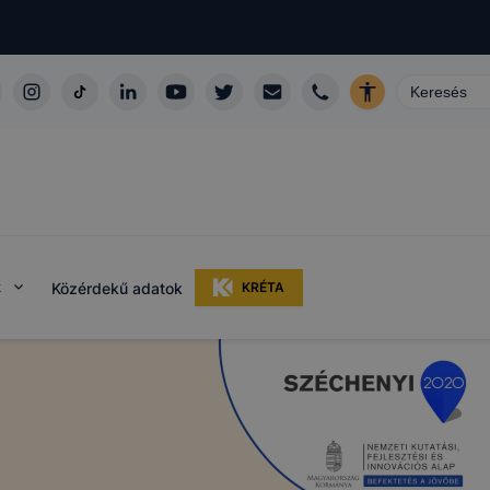
k
Közérdekű adatok
KRÉTA