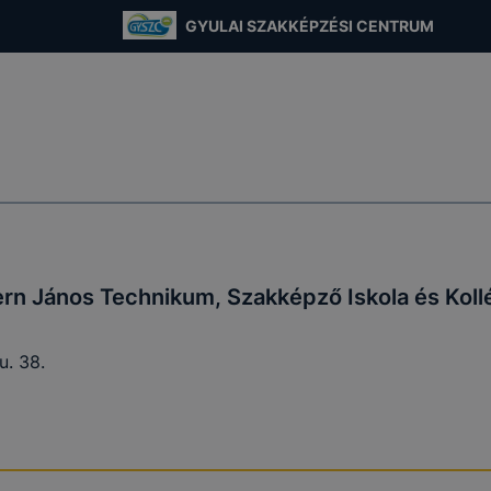
GYULAI SZAKKÉPZÉSI CENTRUM
 Harruckern János Technikum, Szakképző Iskola és Kollé
a következő célokból használja:
ó gyűjtése azzal kapcsolatban, hogyan használja Ön a hon
résével, hogy a honlap melyik részeit látogatja, vagy haszn
így megtudhatjuk, hogyan biztosítsunk Önnek még jobb fel
 ismét meglátogatja oldalunkat,
jlesztése.
rn János Technikum, Szakképző Iskola és Kol
 szükséges, munkamenet (session) cookie-k
kie-k ahhoz szükségesek, hogy a felhasználók böngészhes
u. 38.
, használják annak funkciót, pl. többek között az Ön által 
végzett műveletek megjegyzését egy látogatás során.
-k érvényességi ideje kizárólag az Ön aktuális látogatásár
 a munkamenet végeztével, illetve a böngésző bezárásával