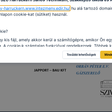
gy-harruckern.www.intezmeny.edir.hu/
hu alá tartozó domain
apon cookie-kat (sütiket) használ.
kie?
y kis fájl, amely akkor kerül a számítógépre, amikor Ön e
. A cookie-k számtalan funkcióval rendelkeznek. Többek k
 gyűjtenek, megjegyzik a látogató egyéni beállításait és
További lehetőségek
Mind
gban megkönnyítik a honlap használatát.
al weboldalunk nem gyűjt és nem tárol személyes azonosít
atokat. Így ezek a cookiek nem tudják Önt személy szerint
ni.
SZC Harruckern János Technikum, Szakképző Iskola és Ko
ie-kat és mire használ?