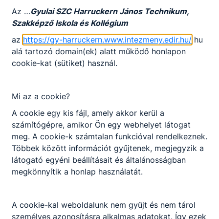
Adószám: 15831976-2-04
Az …
Gyulai SZC Harruckern János Technikum,
Szakképző Iskola és Kollégium
Bankszámlasz: 10026005-00335292
az
https://gy-harruckern.www.intezmeny.edir.hu/
hu
alá tartozó domain(ek) alatt működő honlapon
cookie-kat (sütiket) használ.
Feln.képz.nyilv.szám: B/2021/002074
Lajstromszám: AL-1747
Mi az a cookie?
A cookie egy kis fájl, amely akkor kerül a
számítógépre, amikor Ön egy webhelyet látogat
meg. A cookie-k számtalan funkcióval rendelkeznek.
Többek között információt gyűjtenek, megjegyzik a
látogató egyéni beállításait és általánosságban
Partnereink
megkönnyítik a honlap használatát.
A cookie-kal weboldalunk nem gyűjt és nem tárol
személyes azonosításra alkalmas adatokat. Így ezek