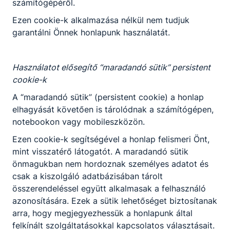
Szlavónia, Vajdaság) - tematikus kirándulás 3
számítógépéről.
utódállamban”
Ezen cookie-k alkalmazása nélkül nem tudjuk
Bővebben a projektről
garantálni Önnek honlapunk használatát.
Csatolt fájlok
Használatot elősegítő “maradandó sütik” persistent
Határtalanul3.pdf
Letöltés
cookie-k
A “maradandó sütik” (persistent cookie) a honlap
elhagyását követően is tárolódnak a számítógépen,
notebookon vagy mobileszközön.
Tapasztalatszerzés Harruckern módra 3.
Ezen cookie-k segítségével a honlap felismeri Önt,
mint visszatérő látogatót. A maradandó sütik
Tapasztalatszerzés Harruckern módra, immáron
önmagukban nem hordoznak személyes adatot és
harmadszor!
csak a kiszolgáló adatbázisában tárolt
Bővebben a projektről
összerendeléssel együtt alkalmasak a felhasználó
azonosítására. Ezek a sütik lehetőséget biztosítanak
arra, hogy megjegyezhessük a honlapunk által
Csatolt fájlok
felkínált szolgáltatásokkal kapcsolatos választásait.