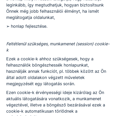
azonosítószám (Elnyert összeg: 2 999 890 Ft)
leginkább, így megtudhatjuk, hogyan biztosítsunk
Együttműködés középiskolák között A pályázat címe:
Önnek még jobb felhasználói élményt, ha ismét
„Akik feje felett átlépett a határ”
meglátogatja oldalunkat,
Bővebben a projektről
➢ honlap fejlesztése.
Csatolt fájlok
Feltétlenül szükséges, munkamenet (session) cookie-
k
2019 BeszámolóHatártalanul.pdf
Letöltés
Ezek a cookie-k ahhoz szükségesek, hogy a
felhasználók böngészhessék honlapunkat,
használják annak funkciót, pl. többek között az Ön
2022 Határtalanul harmadszor
által adott oldalakon végzett műveletek
megjegyzését egy látogatás során.
2022 Határtalanul harmadszor HAT-KP-2-2021/1-000390
Ezen cookie-k érvényességi ideje kizárólag az Ön
pályázati azonosítószám (Elnyert összeg: 3 750 800 Ft)
aktuális látogatására vonatkozik, a munkamenet
Tanulmányi kirándulás középiskolásoknak A pályázat
végeztével, illetve a böngésző bezárásával ezek a
címe: „Magyar múlt és magyar jelen, kirándulás a
cookie-k automatikusan törlődnek a
Délvidékre (Muravidék-Szlovénia, Horvátország-