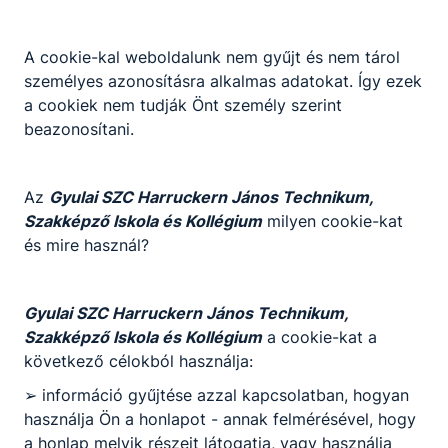
2018 Határtalanul először
A cookie-kal weboldalunk nem gyűjt és nem tárol
személyes azonosításra alkalmas adatokat. Így ezek
HAT-17-02-2017-00187 pályázati azonosítószám (Elnyert
a cookiek nem tudják Önt személy szerint
összeg: 2 275 000 Ft) Együttműködés szakképző iskolák
beazonosítani.
között A pályázat címe: „Az egészség érték - értsd meg!”
Bővebben a projektről
Az
Gyulai SZC Harruckern János Technikum,
Szakképző Iskola és Kollégium
milyen cookie-kat
Csatolt fájlok
és mire használ?
2018 BeszámolóHatártalanul.pdf
Letöltés
Gyulai SZC Harruckern János Technikum,
Szakképző Iskola és Kollégium
a cookie-kat a
következő célokból használja:
Határtalanul harmadszor
➢ információ gyűjtése azzal kapcsolatban, hogyan
használja Ön a honlapot - annak felmérésével, hogy
2019 Határtalanul másodszor HAT-18-02-0198 pályázati
a honlap melyik részeit látogatja, vagy használja