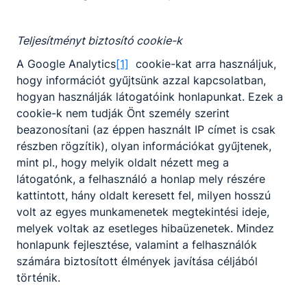
Harruckern honlapja, cikk-1.pdf
Letöltés
Teljesítményt biztosító cookie-k
Bécs2023.Erasmus.pptx
Letöltés
A Google Analytics
[1]
cookie-kat arra használjuk,
hogy információt gyűjtsünk azzal kapcsolatban,
hogyan használják látogatóink honlapunkat. Ezek a
cookie-k nem tudják Önt személy szerint
LanguageCert Vizsgaközpont partneri
beazonosítani (az éppen használt IP címet is csak
együttműködés
részben rögzítik), olyan információkat gyűjtenek,
mint pl., hogy melyik oldalt nézett meg a
-
látogatónk, a felhasználó a honlap mely részére
kattintott, hány oldalt keresett fel, milyen hosszú
Bővebben a projektről
volt az egyes munkamenetek megtekintési ideje,
melyek voltak az esetleges hibaüzenetek. Mindez
honlapunk fejlesztése, valamint a felhasználók
Csatolt fájlok
számára biztosított élmények javítása céljából
A LanguageCert nyelvvizsgáról.doc
Letöltés
történik.