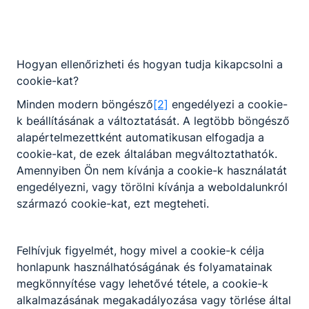
Gyula - Harruckern Technikum VFPI.pdf
Letöltés
Hogyan ellenőrizheti és hogyan tudja kikapcsolni a
cookie-kat?
Minden modern böngésző
[2]
engedélyezi a cookie-
1
k beállításának a változtatását. A legtöbb böngésző
alapértelmezettként automatikusan elfogadja a
cookie-kat, de ezek általában megváltoztathatók.
Amennyiben Ön nem kívánja a cookie-k használatát
engedélyezni, vagy törölni kívánja a weboldalunkról
származó cookie-kat, ezt megteheti.
Partnereink
Felhívjuk figyelmét, hogy mivel a cookie-k célja
honlapunk használhatóságának és folyamatainak
megkönnyítése vagy lehetővé tétele, a cookie-k
alkalmazásának megakadályozása vagy törlése által