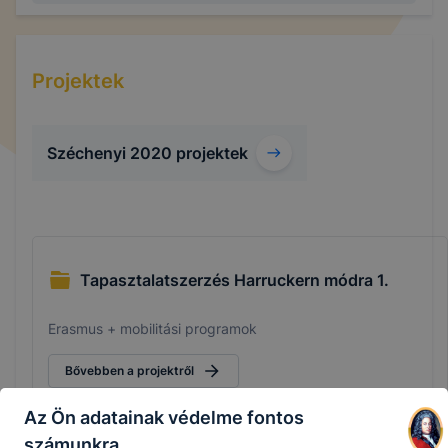
Projektek
Széchenyi 2020 projektek
Tapasztalatszerzés Harruckern módra 1.
Erasmus + mobilitási programok
Bővebben a projektről
Az Ön adatainak védelme fontos
Csatolt fájlok
számunkra