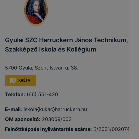
A 2001. évi CVIII.
törvény (Elkertv.)
A honlap megfe
Munkamenet
13/A. § (3)
működésének
cookie-k
bekezdésében
biztosítása
foglalt
Gyulai SZC Harruckern János Technikum,
rendelkezés
Szakképző Iskola és Kollégium
A felhasználói
élmény javítása
5700 Gyula, Szent István u. 38.
Használatot
Az Ön
honlap
elősegítő cookie-k
hozzájárulása
használatának
KRÉTA
kényelmesebb
Telefon:
(66) 561-420
tétele
E-mail:
iskola{kukac}harruckern.hu
Információ gyű
OM azonosító:
203069/002
Az Ön
oldalunk
Google Analytics
hozzájárulása
használatával
Felnőttképzési nyilvántartás száma:
B/2021/002074
kapcsolatban