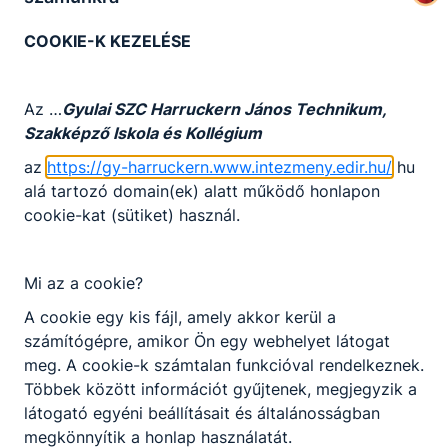
ERASMUSBARCELONA .pptx
Letöltés
COOKIE-K KEZELÉSE
ErasmusMilánó 2018_P.pdf
Letöltés
Az …
Gyulai SZC Harruckern János Technikum,
Szakképző Iskola és Kollégium
az
https://gy-harruckern.www.intezmeny.edir.hu/
hu
Tapasztalatszerzés Harruckern módra 2.
alá tartozó domain(ek) alatt működő honlapon
cookie-kat (sütiket) használ.
Erasmus + mobilitási programok
Mi az a cookie?
Bővebben a projektről
A cookie egy kis fájl, amely akkor kerül a
számítógépre, amikor Ön egy webhelyet látogat
Csatolt fájlok
meg. A cookie-k számtalan funkcióval rendelkeznek.
ERASMUSBÉCS2020.pptx
Letöltés
Többek között információt gyűjtenek, megjegyzik a
látogató egyéni beállításait és általánosságban
megkönnyítik a honlap használatát.