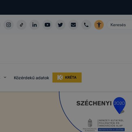
k
Közérdekű adatok
KRÉTA