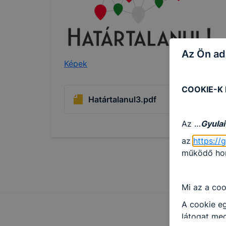
Az Ön ad
Képek
COOKIE-K
Határtalanul3.pdf
Az …
Gyulai
az
https://
működő honl
Mi az a coo
A cookie eg
látogat meg