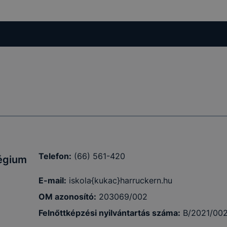
sék
adott
a
 ezek a
punk
Telefon:
(66) 561-420
légium
E-mail:
iskola{kukac}harruckern.hu
OM azonosító:
203069/002
 is
Felnőttképzési nyilvántartás száma:
B/2021/00