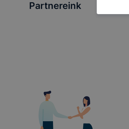
információt
Partnereink
általánossá
A cookie-k
alkalmas ad
beazonosíta
Az
Gyulai 
milyen cook
Gyulai SZC
cookie-kat 
➢ informáci
annak felmé
leginkább, 
élményt, ha