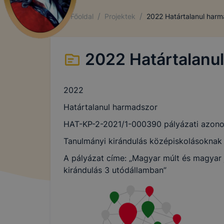
/
/
Főoldal
Projektek
2022 Határtalanul har
2022 Határtalanu
2022
Határtalanul
harmadszor
HAT-KP-2-2021/1-000390 pályázati azonos
Tanulmányi kirándulás középiskolásoknak
A pályázat címe: „Magyar múlt és magyar j
kirándulás 3 utódállamban”