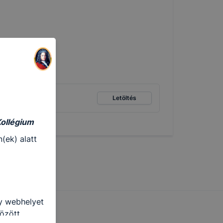
Letöltés
Kollégium
(ek) alatt
gy webhelyet
özött