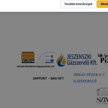
 gyűjtenek, megjegyzik a látogató egyéni beállításait és
További lehetőségek
Mind
gban megkönnyítik a honlap használatát.
al weboldalunk nem gyűjt és nem tárol személyes azonosít
atokat. Így ezek a cookiek nem tudják Önt személy szerint
ni.
SZC Harruckern János Technikum, Szakképző Iskola és Ko
ie-kat és mire használ?
 Harruckern János Technikum, Szakképző Iskola és Kollé
a következő célokból használja:
ó gyűjtése azzal kapcsolatban, hogyan használja Ön a hon
résével, hogy a honlap melyik részeit látogatja, vagy haszn
így megtudhatjuk, hogyan biztosítsunk Önnek még jobb fel
 ismét meglátogatja oldalunkat,