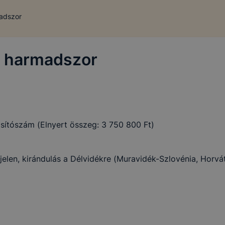
madszor
l harmadszor
ítószám (Elnyert összeg: 3 750 800 Ft)
elen, kirándulás a Délvidékre (Muravidék-Szlovénia, Horvá