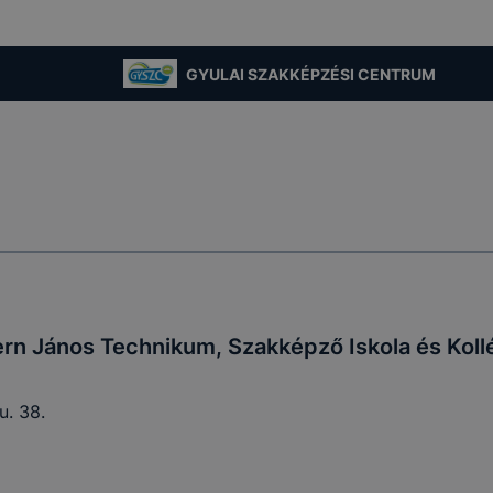
jlesztése.
GYULAI SZAKKÉPZÉSI CENTRUM
 szükséges, munkamenet (session) cookie-k
kie-k ahhoz szükségesek, hogy a felhasználók böngészhes
, használják annak funkciót, pl. többek között az Ön által 
végzett műveletek megjegyzését egy látogatás során.
-k érvényességi ideje kizárólag az Ön aktuális látogatásár
 a munkamenet végeztével, illetve a böngésző bezárásával
utomatikusan törlődnek a számítógépéről.
e-k alkalmazása nélkül nem tudjuk garantálni Önnek honla
.
rn János Technikum, Szakképző Iskola és Kol
u. 38.
 elősegítő “maradandó sütik” persistent cookie-k
ó sütik” (persistent cookie) a honlap elhagyását követően
 a számítógépen, notebookon vagy mobileszközön.