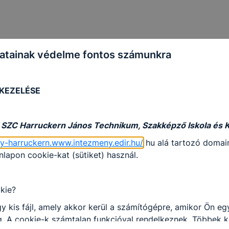
atainak védelme fontos számunkra
 KEZELÉSE
 SZC Harruckern János Technikum, Szakképző Iskola és 
gy-harruckern.www.intezmeny.edir.hu/
hu alá tartozó domain
apon cookie-kat (sütiket) használ.
kie?
y kis fájl, amely akkor kerül a számítógépre, amikor Ön e
. A cookie-k számtalan funkcióval rendelkeznek. Többek k