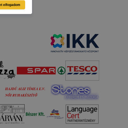
et elfogadom
ásra
llégium
gium
a
lapot -
álja
használói