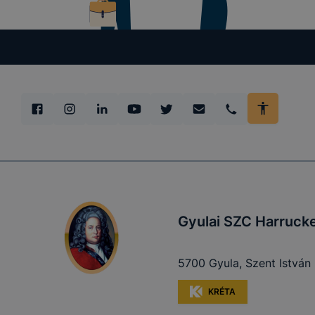
➢ honlap fe
Feltétlenül
Ezek a coo
honlapunkat
oldalakon 
Ezen cookie
vonatkozik,
cookie-k a
Ezen cooki
használatát
Gyulai SZC Harrucke
5700 Gyula, Szent István 
Használatot
A “maradand
KRÉTA
tárolódnak