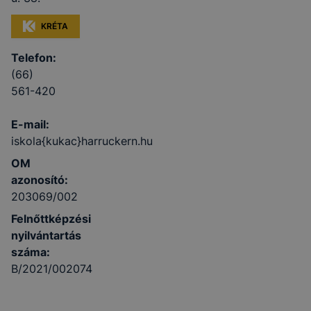
KRÉTA
Telefon:
(66)
561-420
E-mail:
iskola{kukac}harruckern.hu
OM
azonosító:
203069/002
Felnőttképzési
nyilvántartás
száma:
B/2021/002074