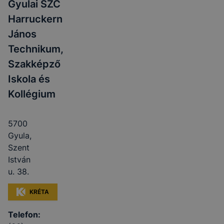
Gyulai SZC
Harruckern
János
Technikum,
Szakképző
Iskola és
Kollégium
5700
Gyula,
Szent
István
u. 38.
KRÉTA
Telefon: