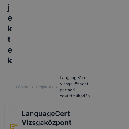
j
e
k
t
e
k
LanguageCert
Vizsgaközpont
/
/
Főoldal
Projektek
partneri
együttműködés
LanguageCert
Vizsgaközpont