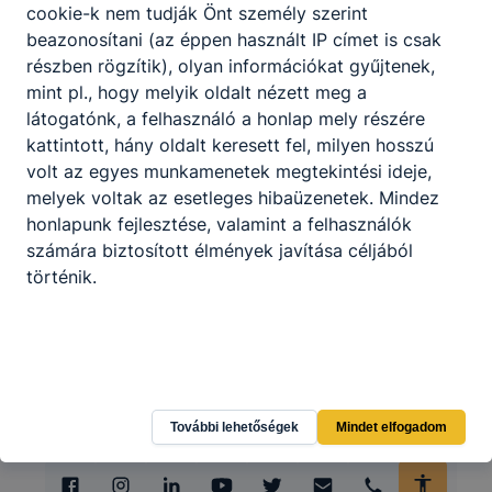
cookie-k nem tudják Önt személy szerint
Partnereink
beazonosítani (az éppen használt IP címet is csak
részben rögzítik), olyan információkat gyűjtenek,
mint pl., hogy melyik oldalt nézett meg a
látogatónk, a felhasználó a honlap mely részére
kattintott, hány oldalt keresett fel, milyen hosszú
volt az egyes munkamenetek megtekintési ideje,
melyek voltak az esetleges hibaüzenetek. Mindez
honlapunk fejlesztése, valamint a felhasználók
számára biztosított élmények javítása céljából
történik.
Hogyan ellenőrizheti és hogyan tudja kikapcsolni a
További lehetőségek
Mindet elfogadom
cookie-kat?
Minden modern böngésző
[2]
engedélyezi a cookie-