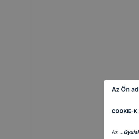
Az Ön ad
COOKIE-K
Az …
Gyulai