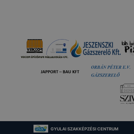
e-k alkalmazása nélkül nem tudjuk garantálni Önnek honla
.
 elősegítő “maradandó sütik” persistent cookie-k
ó sütik” (persistent cookie) a honlap elhagyását követően
 a számítógépen, notebookon vagy mobileszközön.
-k segítségével a honlap felismeri Önt, mint visszatérő lát
sütik önmagukban nem hordoznak személyes adatot és cs
adatbázisában tárolt összerendeléssel együtt alkalmasak a 
ra. Ezek a sütik lehetőséget biztosítanak arra, hogy megj
 által felkínált szolgáltatásokkal kapcsolatos választásait.
yt biztosító cookie-k
nalytics
[1]
cookie-kat arra használjuk, hogy információt g
olatban, hogyan használják látogatóink honlapunkat. Ezek
GYULAI SZAKKÉPZÉSI CENTRUM