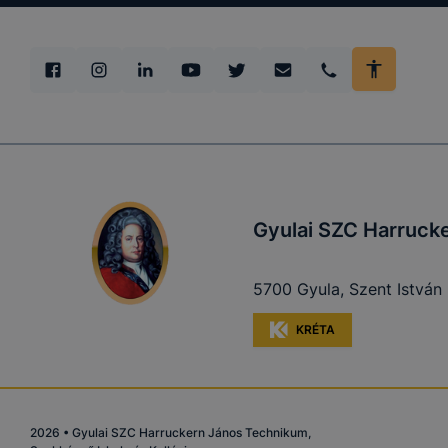
nem tudják 
részben rög
nézett meg 
oldalt kere
melyek volt
a felhaszná
Gyulai SZC Harrucke
Hogyan elle
5700 Gyula, Szent István 
Minden mo
változtatás
KRÉTA
a cookie-k
a cookie-k 
származó co
2026
•
Gyulai SZC Harruckern János Technikum,