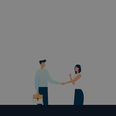
Ezen cooki
használatát
Használatot
A “maradand
tárolódnak
Ezen cookie
maradandó 
kiszolgáló 
azonosításá
a honlapunk
Teljesítmén
A Google A
azzal kapcs