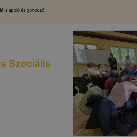
ális ápoló és gondozó.
 Szociális