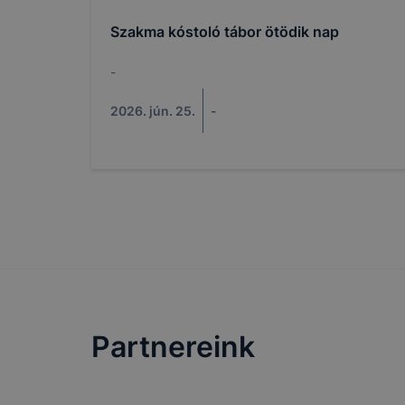
Szakma kóstoló tábor ötödik nap
Gyulai SZC
cookie-kat 
-
➢ informáci
annak felmé
2026. jún. 25.
-
leginkább, 
élményt, ha
➢ honlap fe
Feltétlenül
Ezek a coo
honlapunkat
oldalakon 
Partnereink
Ezen cookie
vonatkozik,
cookie-k a