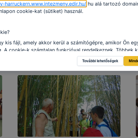
gy-harruckern.www.intezmeny.edir.hu/
hu alá tartozó domain
apon cookie-kat (sütiket) használ.
kie?
y kis fájl, amely akkor kerül a számítógépre, amikor Ön e
. A cookie-k számtalan funkcióval rendelkeznek. Többek k
 gyűjtenek, megjegyzik a látogató egyéni beállításait és
További lehetőségek
Mind
gban megkönnyítik a honlap használatát.
al weboldalunk nem gyűjt és nem tárol személyes azonosít
atokat. Így ezek a cookiek nem tudják Önt személy szerint
ni.
SZC Harruckern János Technikum, Szakképző Iskola és Ko
ie-kat és mire használ?