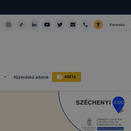
k
Közérdekű adatok
KRÉTA