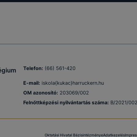
ímet is csak
 oldalt
t, hány
ntési ideje,
e, valamint
Telefon:
(66) 561-420
légium
E-mail:
iskola{kukac}harruckern.hu
OM azonosító:
203069/002
 elfogadja
Felnőttképzési nyilvántartás száma:
B/2021/00
em kívánja
nkról
Oktatási Hivatal Bázisintézménye
Adatkezelés
Impre