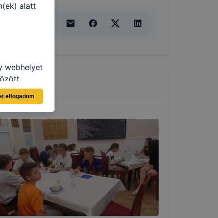
(ek) alatt
gy webhelyet
özött
et elfogadom
ásra
llégium