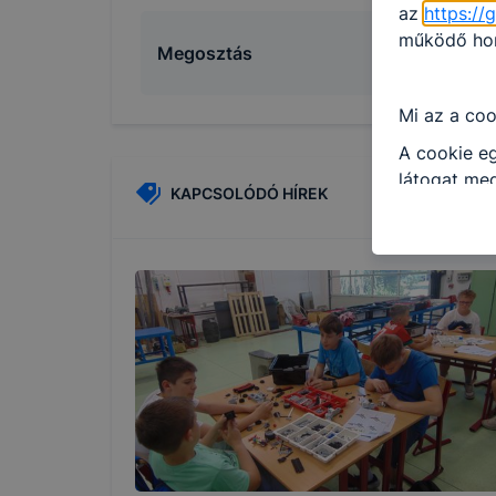
az
https://
működő honl
Megosztás
Mi az a coo
A cookie eg
látogat meg
KAPCSOLÓDÓ HÍREK
információt
általánossá
A cookie-k
alkalmas ad
beazonosíta
Az
Gyulai 
milyen cook