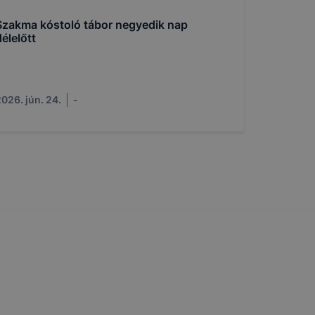
Szakma kóstoló tábor negyedik nap
gium
a
élelőtt
lapot -
álja
026. jún. 24.
-
használói
sék
adott
a
 ezek a