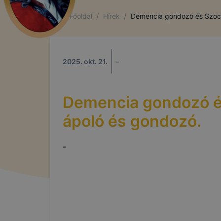
/
/
Főoldal
Hírek
Demencia gondozó és Szoci
2025. okt. 21.
-
Demencia gondozó és
ápoló és gondozó.
-