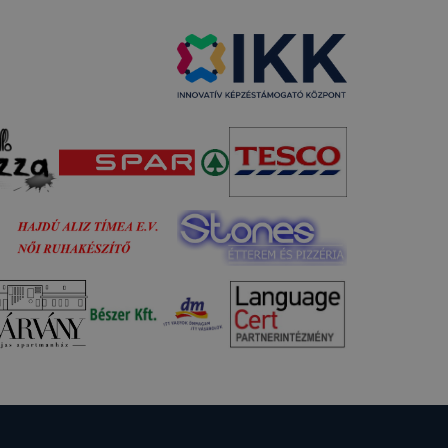
punk
 is
ogatót. A
ak a
felhasználó
egyezhessük
yűjtsünk
 a cookie-k