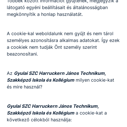
Többek között információt gyűjtenek, megjegyzik a
látogató egyéni beállításait és általánosságban
megkönnyítik a honlap használatát.
A cookie-kal weboldalunk nem gyűjt és nem tárol
személyes azonosításra alkalmas adatokat. Így ezek
a cookiek nem tudják Önt személy szerint
Szakma kóstoló tábor ötödik nap
beazonosítani.
-
Az
Gyulai SZC Harruckern János Technikum,
2026. jún. 25.
-
Szakképző Iskola és Kollégium
milyen cookie-kat
és mire használ?
Gyulai SZC Harruckern János Technikum,
Szakképző Iskola és Kollégium
a cookie-kat a
következő célokból használja: