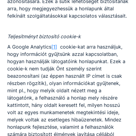
azonosítására. Ezek a sütik lehetőséget biztosítanak
arra, hogy megjegyezhessük a honlapunk által
felkínált szolgáltatásokkal kapcsolatos választásait.
Teljesítményt biztosító cookie-k
A Google Analytics
[1]
cookie-kat arra használjuk,
hogy információt gyűjtsünk azzal kapcsolatban,
hogyan használják látogatóink honlapunkat. Ezek a
cookie-k nem tudják Önt személy szerint
beazonosítani (az éppen használt IP címet is csak
részben rögzítik), olyan információkat gyűjtenek,
mint pl., hogy melyik oldalt nézett meg a
látogatónk, a felhasználó a honlap mely részére
kattintott, hány oldalt keresett fel, milyen hosszú
volt az egyes munkamenetek megtekintési ideje,
melyek voltak az esetleges hibaüzenetek. Mindez
honlapunk fejlesztése, valamint a felhasználók
számára biztosított élmények javítása céljából