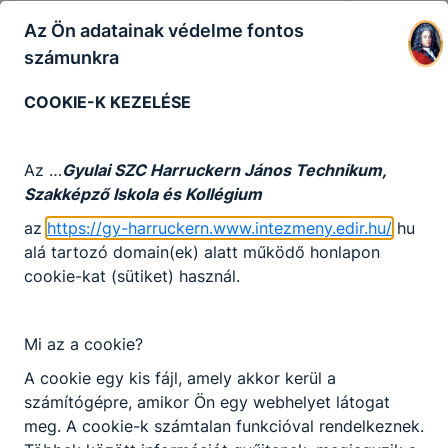
Az Ön adatainak védelme fontos
számunkra
COOKIE-K KEZELÉSE
Az …
Gyulai SZC Harruckern János Technikum,
Megosztás
Szakképző Iskola és Kollégium
az
https://gy-harruckern.www.intezmeny.edir.hu/
hu
alá tartozó domain(ek) alatt működő honlapon
cookie-kat (sütiket) használ.
KAPCSOLÓDÓ HÍREK
Mi az a cookie?
A cookie egy kis fájl, amely akkor kerül a
számítógépre, amikor Ön egy webhelyet látogat
meg. A cookie-k számtalan funkcióval rendelkeznek.