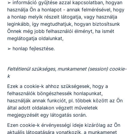
➢ információ gyűjtése azzal kapcsolatban, hogyan
használja Ön a honlapot - annak felmérésével, hogy
a honlap melyik részeit látogatja, vagy használja
leginkább, így megtudhatjuk, hogyan biztosítsunk
Önnek még jobb felhasználói élményt, ha ismét
Szakma kóstoló tábor negyedik nap
meglátogatja oldalunkat,
délután
➢ honlap fejlesztése.
-
Feltétlenül szükséges, munkamenet (session) cookie-
2026. jún. 25.
-
k
Ezek a cookie-k ahhoz szükségesek, hogy a
felhasználók böngészhessék honlapunkat,
használják annak funkciót, pl. többek között az Ön
által adott oldalakon végzett műveletek
megjegyzését egy látogatás során.
Ezen cookie-k érvényességi ideje kizárólag az Ön
aktuális látogatására vonatkozik, a munkamenet