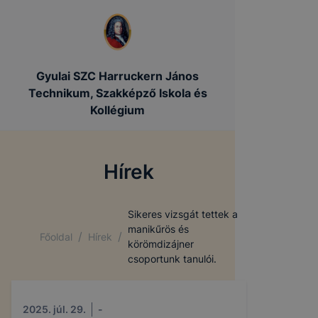
Gyulai SZC Harruckern János
Technikum, Szakképző Iskola és
Kollégium
Hírek
Sikeres vizsgát tettek a
manikűrös és
/
/
Főoldal
Hírek
körömdizájner
csoportunk tanulói.
2025. júl. 29.
-