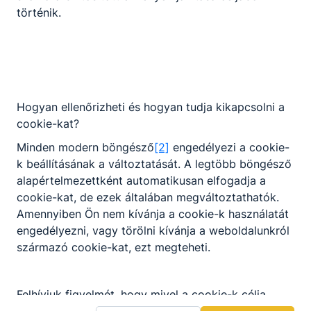
történik.
Hogyan ellenőrizheti és hogyan tudja kikapcsolni a
cookie-kat?
Minden modern böngésző
[2]
engedélyezi a cookie-
k beállításának a változtatását. A legtöbb böngésző
Gyulai SZC Harruckern János
alapértelmezettként automatikusan elfogadja a
Technikum, Szakképző Iskola és
cookie-kat, de ezek általában megváltoztathatók.
Kollégium
Amennyiben Ön nem kívánja a cookie-k használatát
engedélyezni, vagy törölni kívánja a weboldalunkról
származó cookie-kat, ezt megteheti.
5700 Gyula, Szent István u. 38.
KRÉTA
Felhívjuk figyelmét, hogy mivel a cookie-k célja
Telefon:
(66) 561-420
honlapunk használhatóságának és folyamatainak