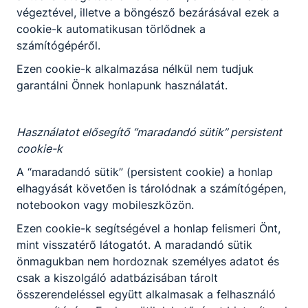
végeztével, illetve a böngésző bezárásával ezek a
cookie-k automatikusan törlődnek a
számítógépéről.
Szakma kóstoló tábor negyedik nap
délelőtt
Ezen cookie-k alkalmazása nélkül nem tudjuk
garantálni Önnek honlapunk használatát.
-
2026. jún. 24.
-
Használatot elősegítő “maradandó sütik” persistent
cookie-k
A “maradandó sütik” (persistent cookie) a honlap
elhagyását követően is tárolódnak a számítógépen,
notebookon vagy mobileszközön.
Ezen cookie-k segítségével a honlap felismeri Önt,
Partnereink
mint visszatérő látogatót. A maradandó sütik
önmagukban nem hordoznak személyes adatot és
csak a kiszolgáló adatbázisában tárolt
összerendeléssel együtt alkalmasak a felhasználó