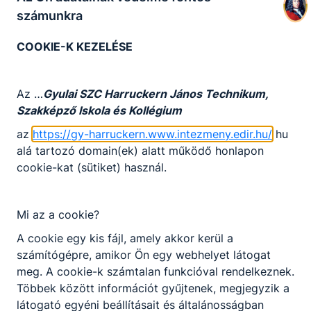
számunkra
COOKIE-K KEZELÉSE
Megosztás
Az …
Gyulai SZC Harruckern János Technikum,
Szakképző Iskola és Kollégium
az
https://gy-harruckern.www.intezmeny.edir.hu/
hu
alá tartozó domain(ek) alatt működő honlapon
KAPCSOLÓDÓ HÍREK
cookie-kat (sütiket) használ.
Mi az a cookie?
A cookie egy kis fájl, amely akkor kerül a
számítógépre, amikor Ön egy webhelyet látogat
meg. A cookie-k számtalan funkcióval rendelkeznek.
Többek között információt gyűjtenek, megjegyzik a
látogató egyéni beállításait és általánosságban