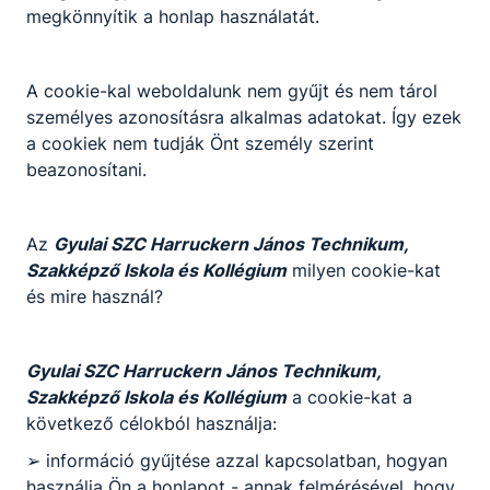
megkönnyítik a honlap használatát.
Szakma kóstoló tábor ötödik nap
A cookie-kal weboldalunk nem gyűjt és nem tárol
személyes azonosításra alkalmas adatokat. Így ezek
-
a cookiek nem tudják Önt személy szerint
beazonosítani.
2026. jún. 25.
-
Az
Gyulai SZC Harruckern János Technikum,
Szakképző Iskola és Kollégium
milyen cookie-kat
és mire használ?
Gyulai SZC Harruckern János Technikum,
Szakképző Iskola és Kollégium
a cookie-kat a
következő célokból használja:
➢ információ gyűjtése azzal kapcsolatban, hogyan
használja Ön a honlapot - annak felmérésével, hogy