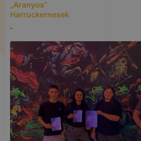
„Aranyos”
Harruckernesek
-