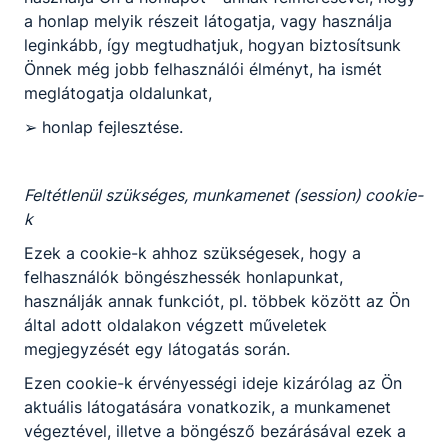
Szakma kóstoló tábor negyedik nap
a honlap melyik részeit látogatja, vagy használja
délután
leginkább, így megtudhatjuk, hogyan biztosítsunk
Önnek még jobb felhasználói élményt, ha ismét
-
meglátogatja oldalunkat,
➢ honlap fejlesztése.
2026. jún. 25.
-
Feltétlenül szükséges, munkamenet (session) cookie-
k
Ezek a cookie-k ahhoz szükségesek, hogy a
felhasználók böngészhessék honlapunkat,
használják annak funkciót, pl. többek között az Ön
által adott oldalakon végzett műveletek
megjegyzését egy látogatás során.
Ezen cookie-k érvényességi ideje kizárólag az Ön
aktuális látogatására vonatkozik, a munkamenet
Szakma kóstoló tábor negyedik nap
végeztével, illetve a böngésző bezárásával ezek a
délelőtt