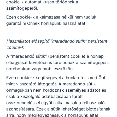
cookie-k automatikusan törlődnek a
számítógépéről.
-
Ezen cookie-k alkalmazása nélkül nem tudjuk
2026. jún. 24.
-
garantálni Önnek honlapunk használatát.
Használatot elősegítő “maradandó sütik” persistent
cookie-k
A “maradandó sütik” (persistent cookie) a honlap
elhagyását követően is tárolódnak a számítógépen,
Partnereink
notebookon vagy mobileszközön.
Ezen cookie-k segítségével a honlap felismeri Önt,
mint visszatérő látogatót. A maradandó sütik
önmagukban nem hordoznak személyes adatot és
csak a kiszolgáló adatbázisában tárolt
összerendeléssel együtt alkalmasak a felhasználó
azonosítására. Ezek a sütik lehetőséget biztosítanak
arra, hogy megjegyezhessük a honlapunk által