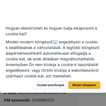
Hogyan ellenőrizheti és hogyan tudja kikapcsolni a
Gyulai SZC Harruckern János
cookie-kat?
Technikum, Szakképző Iskola és
Minden modern böngésző
[2]
engedélyezi a cookie-
Kollégium
k beállításának a változtatását. A legtöbb böngésző
alapértelmezettként automatikusan elfogadja a
cookie-kat, de ezek általában megváltoztathatók.
5700 Gyula, Szent István u. 38.
Amennyiben Ön nem kívánja a cookie-k használatát
engedélyezni, vagy törölni kívánja a weboldalunkról
KRÉTA
származó cookie-kat, ezt megteheti.
Telefon:
(66) 561-420
További lehetőségek
Mindet elfogadom
Felhívjuk figyelmét, hogy mivel a cookie-k célja
E-mail:
iskola{kukac}harruckern.hu
honlapunk használhatóságának és folyamatainak
OM azonosító:
203069/002
megkönnyítése vagy lehetővé tétele, a cookie-k