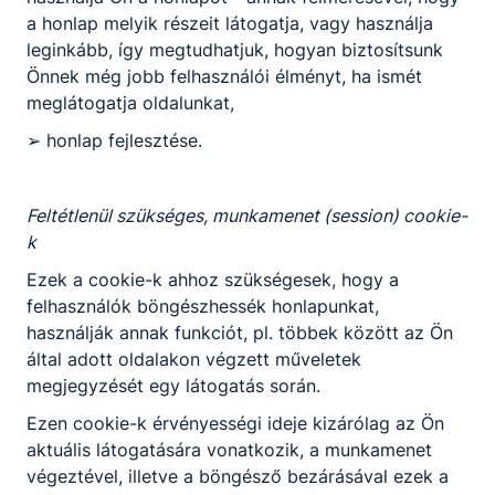
a honlap melyik részeit látogatja, vagy használja
Szakma kóstoló tábor ötödik nap
leginkább, így megtudhatjuk, hogyan biztosítsunk
Önnek még jobb felhasználói élményt, ha ismét
-
meglátogatja oldalunkat,
➢ honlap fejlesztése.
2026. jún. 25.
-
Feltétlenül szükséges, munkamenet (session) cookie-
k
Ezek a cookie-k ahhoz szükségesek, hogy a
felhasználók böngészhessék honlapunkat,
használják annak funkciót, pl. többek között az Ön
által adott oldalakon végzett műveletek
megjegyzését egy látogatás során.
Ezen cookie-k érvényességi ideje kizárólag az Ön
aktuális látogatására vonatkozik, a munkamenet
Szakma kóstoló tábor negyedik nap
végeztével, illetve a böngésző bezárásával ezek a
délelőtt