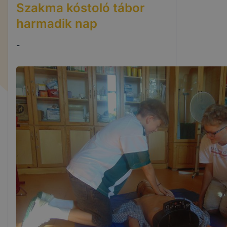
Szakma kóstoló tábor
harmadik nap
-