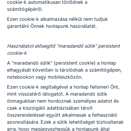
cookie-k automatikusan törlődnek a
számítógépéről.
-
Ezen cookie-k alkalmazása nélkül nem tudjuk
2026. jún. 24.
-
garantálni Önnek honlapunk használatát.
Használatot elősegítő “maradandó sütik” persistent
cookie-k
A “maradandó sütik” (persistent cookie) a honlap
elhagyását követően is tárolódnak a számítógépen,
Partnereink
notebookon vagy mobileszközön.
Ezen cookie-k segítségével a honlap felismeri Önt,
mint visszatérő látogatót. A maradandó sütik
önmagukban nem hordoznak személyes adatot és
csak a kiszolgáló adatbázisában tárolt
összerendeléssel együtt alkalmasak a felhasználó
azonosítására. Ezek a sütik lehetőséget biztosítanak
arra, hogy megjegyezhessük a honlapunk által