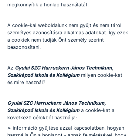
megkönnyítik a honlap használatát.
Szakma kóstoló tábor negyedik nap
A cookie-kal weboldalunk nem gyűjt és nem tárol
délután
személyes azonosításra alkalmas adatokat. Így ezek
a cookiek nem tudják Önt személy szerint
-
beazonosítani.
2026. jún. 25.
-
Az
Gyulai SZC Harruckern János Technikum,
Szakképző Iskola és Kollégium
milyen cookie-kat
és mire használ?
Gyulai SZC Harruckern János Technikum,
Szakképző Iskola és Kollégium
a cookie-kat a
következő célokból használja:
➢ információ gyűjtése azzal kapcsolatban, hogyan
használja Ön a honlapot - annak felmérésével, hogy