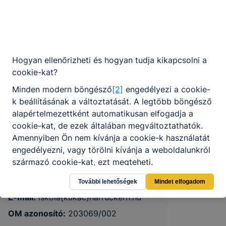
Hogyan ellenőrizheti és hogyan tudja kikapcsolni a
Gyulai SZC Harruckern János
cookie-kat?
Technikum, Szakképző Iskola és
Minden modern böngésző
[2]
engedélyezi a cookie-
Kollégium
k beállításának a változtatását. A legtöbb böngésző
alapértelmezettként automatikusan elfogadja a
cookie-kat, de ezek általában megváltoztathatók.
5700 Gyula, Szent István u. 38.
Amennyiben Ön nem kívánja a cookie-k használatát
engedélyezni, vagy törölni kívánja a weboldalunkról
KRÉTA
származó cookie-kat, ezt megteheti.
Telefon:
(66) 561-420
További lehetőségek
Mindet elfogadom
Felhívjuk figyelmét, hogy mivel a cookie-k célja
E-mail:
iskola{kukac}harruckern.hu
honlapunk használhatóságának és folyamatainak
OM azonosító:
203069/002
megkönnyítése vagy lehetővé tétele, a cookie-k