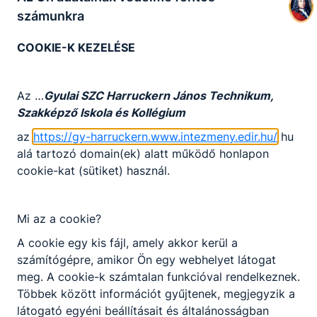
számunkra
COOKIE-K KEZELÉSE
Megosztás
Az …
Gyulai SZC Harruckern János Technikum,
Szakképző Iskola és Kollégium
az
https://gy-harruckern.www.intezmeny.edir.hu/
hu
alá tartozó domain(ek) alatt működő honlapon
KAPCSOLÓDÓ HÍREK
cookie-kat (sütiket) használ.
Mi az a cookie?
A cookie egy kis fájl, amely akkor kerül a
számítógépre, amikor Ön egy webhelyet látogat
meg. A cookie-k számtalan funkcióval rendelkeznek.
Többek között információt gyűjtenek, megjegyzik a
látogató egyéni beállításait és általánosságban