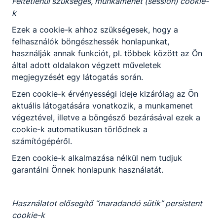
Feltétlenül szükséges, munkamenet (session) cookie-
dokumentációt vezet. Ezen ismeretek
k
birtokában képes ellátásukat biztosítani és
Ezek a cookie-k ahhoz szükségesek, hogy a
tevékenységeiket megszervezni, ﬁzikai,
felhasználók böngészhessék honlapunkat,
érzelmi biztonságot nyújtani számukra;
használják annak funkciót, pl. többek között az Ön
az általa megtervezett napi-, illetve
által adott oldalakon végzett műveletek
hetirend mentén megteremti a gyermekek
megjegyzését egy látogatás során.
önálló tevékenységének feltételeit,
ösztönzi a szokások kialakulását;
Ezen cookie-k érvényességi ideje kizárólag az Ön
kiegészíti és segíti a családi nevelést, a
aktuális látogatására vonatkozik, a munkamenet
családokkal nevelőpartneri kapcsolatot
végeztével, illetve a böngésző bezárásával ezek a
alakít ki. Észleli az eltérő fejlődést,
cookie-k automatikusan törlődnek a
jelzéssel él a gyermeki jogok érvényesítése
számítógépéről.
érdekében. Bátorító, bizalomteli, elfogadó
Ezen cookie-k alkalmazása nélkül nem tudjuk
légkört alakít ki;
garantálni Önnek honlapunk használatát.
segít a konﬂiktushelyzetek megoldásában,
megteremti a szabad játék és mozgás
feltételeit, részt vesz benne úgy, hogy a
Használatot elősegítő “maradandó sütik” persistent
gyermekek kíváncsisága, játékkedve
cookie-k