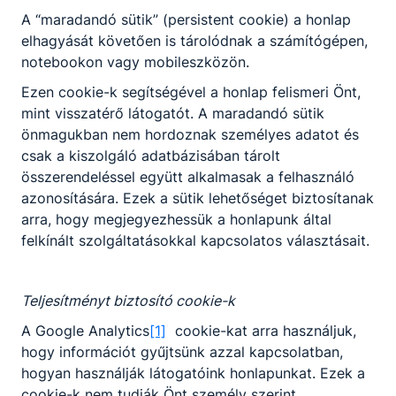
fennmaradjon;
A “maradandó sütik” (persistent cookie) a honlap
segíti a gyermekeket a világ
elhagyását követően is tárolódnak a számítógépen,
megismerésében, a korosztálynak
notebookon vagy mobileszközön.
megfelelő anyanyelvi, irodalmi, zenei,
vizuális élményeket közvetít.
Ezen cookie-k segítségével a honlap felismeri Önt,
mint visszatérő látogatót. A maradandó sütik
önmagukban nem hordoznak személyes adatot és
csak a kiszolgáló adatbázisában tárolt
Megosztás
összerendeléssel együtt alkalmasak a felhasználó
azonosítására. Ezek a sütik lehetőséget biztosítanak
arra, hogy megjegyezhessük a honlapunk által
felkínált szolgáltatásokkal kapcsolatos választásait.
Teljesítményt biztosító cookie-k
A Google Analytics
[1]
cookie-kat arra használjuk,
Partnereink
hogy információt gyűjtsünk azzal kapcsolatban,
hogyan használják látogatóink honlapunkat. Ezek a
cookie-k nem tudják Önt személy szerint