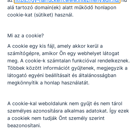
Választható szakmairányok:
alá tartozó domain(ek) alatt működő honlapon
cookie-kat (sütiket) használ.
Nem válaszható
Előjelentkezés
Szociális ágazat képzése, amely érettségi és
Mi az a cookie?
KKK/PTT
technikus szintű szakképzettség megszerzésével
KKK letöltése (pdf)
zárul. A kisgyermekgondozó, -nevelő feladata
A cookie egy kis fájl, amely akkor kerül a
PTT letöltése (pdf)
elsősorban a gyermekek napközbeni ellátási
számítógépre, amikor Ön egy webhelyet látogat
formáiban (bölcsőde, mini bölcsőde, családi
meg. A cookie-k számtalan funkcióval rendelkeznek.
bölcsőde, munkahelyi bölcsőde, alternatív
Többek között információt gyűjtenek, megjegyzik a
Okleveles technikusképzés
napközbeni ellátás, napközbeni
látogató egyéni beállításait és általánosságban
Nem
gyermekfelügyelet) és egyéb gyermekjóléti és
megkönnyítik a honlap használatát.
gyermekvédelmi területen a 0-3 éves korú
gyermekek nevelése, gondozása.
A cookie-kal weboldalunk nem gyűjt és nem tárol
Ajánlott minden fiatal számára, aki türelemmel és
személyes azonosításra alkalmas adatokat. Így ezek
szeretettel fordul a gyermekek felé, ért a
a cookiek nem tudják Önt személy szerint
nyelvükön, valamint elhivatottságot érez
beazonosítani.
magában, hogy kisgyermekekkel foglalkozzon.