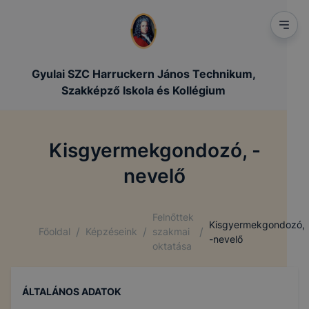
Gyulai SZC Harruckern János Technikum,
Szakképző Iskola és Kollégium
Kisgyermekgondozó, -
nevelő
Felnőttek
Kisgyermekgondozó,
/
/
/
Főoldal
Képzéseink
szakmai
-nevelő
oktatása
ÁLTALÁNOS ADATOK