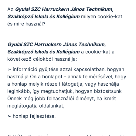
Az
Gyulai SZC Harruckern János Technikum,
KOMPETENCIAELVÁRÁS
Szakképző Iskola és Kollégium
milyen cookie-kat
Felelősségtudat, kapcsolatteremtő készség,
és mire használ?
empatikus készség, türelmesség, tolerancia,
határozottság, motiváló készség, rugalmasság,
Gyulai SZC Harruckern János Technikum,
döntésképesség, kreativitás, ötletgazdagság.
Szakképző Iskola és Kollégium
a cookie-kat a
következő célokból használja:
A SZAKKÉPZETTSÉGGEL RENDELKEZŐ
➢ információ gyűjtése azzal kapcsolatban, hogyan
a 0-3 éves korú gyermekek testi és
használja Ön a honlapot - annak felmérésével, hogy
pszichés szükségleteinek kielégítését,
a honlap melyik részeit látogatja, vagy használja
nevelését, harmonikus fejlődésük
leginkább, így megtudhatjuk, hogyan biztosítsunk
támogatását, mintaszerű viselkedéssel és
Önnek még jobb felhasználói élményt, ha ismét
beszédmóddal szocializációjuk segítését
meglátogatja oldalunkat,
végzi;
➢ honlap fejlesztése.
ismernie kell a kisgyermekek testi-lelki
fejlődésének folyamatát, nevelésük
módszereit, eljárásait, melyről