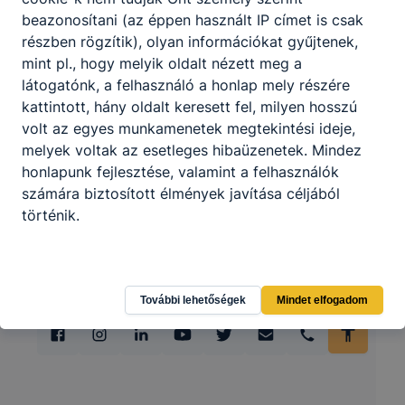
beazonosítani (az éppen használt IP címet is csak
részben rögzítik), olyan információkat gyűjtenek,
mint pl., hogy melyik oldalt nézett meg a
látogatónk, a felhasználó a honlap mely részére
kattintott, hány oldalt keresett fel, milyen hosszú
volt az egyes munkamenetek megtekintési ideje,
melyek voltak az esetleges hibaüzenetek. Mindez
honlapunk fejlesztése, valamint a felhasználók
számára biztosított élmények javítása céljából
történik.
További lehetőségek
Mindet elfogadom
Hogyan ellenőrizheti és hogyan tudja kikapcsolni a
cookie-kat?
Minden modern böngésző
[2]
engedélyezi a cookie-