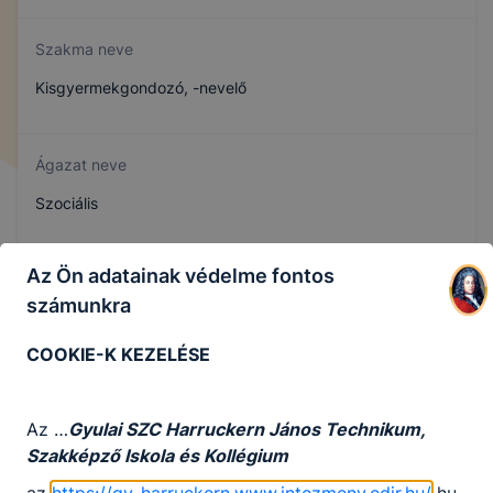
Szakma neve
Kisgyermekgondozó, -nevelő
Ágazat neve
Szociális
Az Ön adatainak védelme fontos
Szakmajegyzék száma
számunkra
509222202
COOKIE-K KEZELÉSE
Képzés időtartama
Az …
Gyulai SZC Harruckern János Technikum,
5 év
Szakképző Iskola és Kollégium
az
https://gy-harruckern.www.intezmeny.edir.hu/
hu