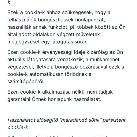
k
ajánl, azokat párosítja a vendég által
Ezek a cookie-k ahhoz szükségesek, hogy a
megrendelt ételekhez;
felhasználók böngészhessék honlapunkat,
felveszi a rendelést;
használják annak funkciót, pl. többek között az Ön
felszolgál, a különböző felszolgálási
által adott oldalakon végzett műveletek
rendszerek és az egység igényeinek
megjegyzését egy látogatás során.
ﬁgyelembevételével előkészíti a
felszolgáláshoz szükséges eszközöket,
Ezen cookie-k érvényességi ideje kizárólag az Ön
elkészíti az italokat, majd szakszerűen
aktuális látogatására vonatkozik, a munkamenet
kiviszi az ételeket, italokat a vendégek
végeztével, illetve a böngésző bezárásával ezek a
asztalához;
cookie-k automatikusan törlődnek a
barista, bartender, sommelier
számítógépéről.
tevékenységet végez;
Ezen cookie-k alkalmazása nélkül nem tudjuk
ﬁgyelemmel kíséri a vendégek kéréseit, a
garantálni Önnek honlapunk használatát.
vendégek étkezése során kommunikál,
tájékozódik elégedettségükről;
megszervezi a saját és beosztott
Használatot elősegítő “maradandó sütik” persistent
munkatársai munkáját, ellenőrzi azt;
cookie-k
kiállítja a számlát, kezeli a pénztárgépet,