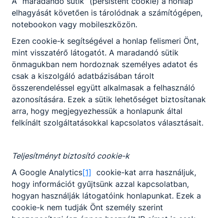
éttermi szoftvert.
A “maradandó sütik” (persistent cookie) a honlap
elhagyását követően is tárolódnak a számítógépen,
notebookon vagy mobileszközön.
Ezen cookie-k segítségével a honlap felismeri Önt,
Megosztás
mint visszatérő látogatót. A maradandó sütik
önmagukban nem hordoznak személyes adatot és
csak a kiszolgáló adatbázisában tárolt
összerendeléssel együtt alkalmasak a felhasználó
azonosítására. Ezek a sütik lehetőséget biztosítanak
arra, hogy megjegyezhessük a honlapunk által
felkínált szolgáltatásokkal kapcsolatos választásait.
Partnereink
Teljesítményt biztosító cookie-k
A Google Analytics
[1]
cookie-kat arra használjuk,
hogy információt gyűjtsünk azzal kapcsolatban,
hogyan használják látogatóink honlapunkat. Ezek a
cookie-k nem tudják Önt személy szerint