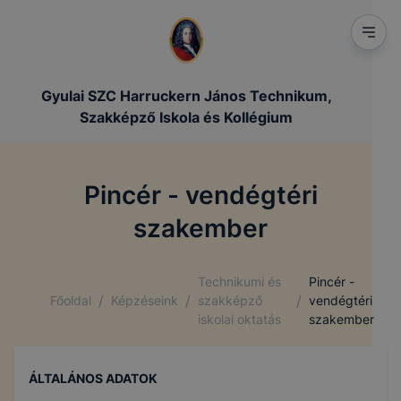
Gyulai SZC Harruckern János Technikum,
Szakképző Iskola és Kollégium
Pincér - vendégtéri
szakember
Technikumi és
Pincér -
/
/
/
Főoldal
Képzéseink
szakképző
vendégtéri
iskolai oktatás
szakember
ÁLTALÁNOS ADATOK