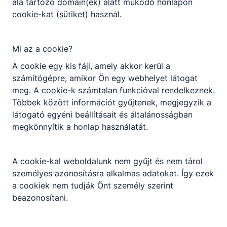
alá tartozó domain(ek) alatt működő honlapon
Választható szakmairányok:
cookie-kat (sütiket) használ.
Nem válaszható
Előjelentkezés
Mi az a cookie?
Turizmus-vendéglátás ágazat képzése, amely
KKK/PTT
szakképzettség megszerzésével zárul. A pincér-
A cookie egy kis fájl, amely akkor kerül a
KKK letöltése (pdf)
vendégtéri szakember a vendéglátó egységekben
számítógépre, amikor Ön egy webhelyet látogat
PTT letöltése (pdf)
fogadja az érkező vendégeket, igény szerint ételt
meg. A cookie-k számtalan funkcióval rendelkeznek.
és italt ajánl, majd felszolgálja a kiválasztott
Többek között információt gyűjtenek, megjegyzik a
ételeket. Folyamatosan ﬁgyel vendégeire, kínál,
Okleveles technikusképzés
látogató egyéni beállításait és általánosságban
utántölt, rendben tartja az asztalt. Számlát készít
megkönnyítik a honlap használatát.
Nem
és lebonyolítja a ﬁzettetést.
Azoknak a fiataloknak ajánljuk, akiket érdekel a
A cookie-kal weboldalunk nem gyűjt és nem tárol
vendéglátás területe, a szervezés és logisztika,
személyes azonosításra alkalmas adatokat. Így ezek
valamint szeretnek emberekkel dolgozni. A
a cookiek nem tudják Önt személy szerint
szakképzettséggel a végzett szakemberek
beazonosítani.
kiválóan el tudnak helyezkedni a munkaerőpiacon.
A végzett fiatalok számára nyitva van az út a
szakirányú tanulmányok folytatására.