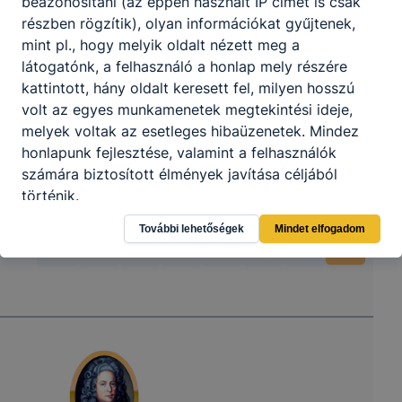
beazonosítani (az éppen használt IP címet is csak
részben rögzítik), olyan információkat gyűjtenek,
mint pl., hogy melyik oldalt nézett meg a
látogatónk, a felhasználó a honlap mely részére
kattintott, hány oldalt keresett fel, milyen hosszú
volt az egyes munkamenetek megtekintési ideje,
melyek voltak az esetleges hibaüzenetek. Mindez
honlapunk fejlesztése, valamint a felhasználók
számára biztosított élmények javítása céljából
történik.
További lehetőségek
Mindet elfogadom
Hogyan ellenőrizheti és hogyan tudja kikapcsolni a
cookie-kat?
Minden modern böngésző
[2]
engedélyezi a cookie-
k beállításának a változtatását. A legtöbb böngésző