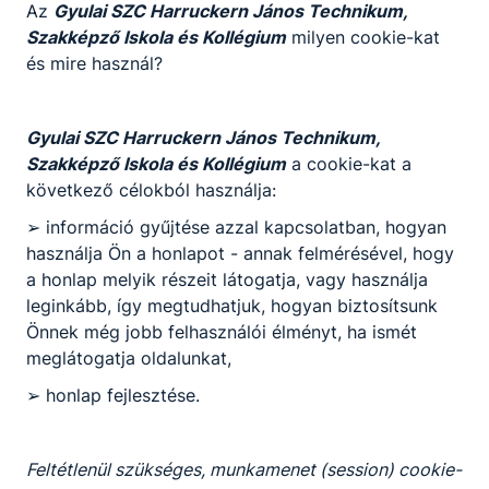
Az
Gyulai SZC Harruckern János Technikum,
Szakképző Iskola és Kollégium
milyen cookie-kat
és mire használ?
KOMPETENCIAELVÁRÁS
Kiváló kommunikációs készség, jó
problémamegoldó képesség, állóképesség, nagy
Gyulai SZC Harruckern János Technikum,
terhelhetőség, jó stressztűrő képesség, empátia,
Szakképző Iskola és Kollégium
a cookie-kat a
szervezőkészség, együttműködő képesség.
következő célokból használja:
➢ információ gyűjtése azzal kapcsolatban, hogyan
használja Ön a honlapot - annak felmérésével, hogy
A SZAKKÉPZETTSÉGGEL RENDELKEZŐ
a honlap melyik részeit látogatja, vagy használja
elvégzi az üzemeltetéssel kapcsolatos
leginkább, így megtudhatjuk, hogyan biztosítsunk
teendőket;
Önnek még jobb felhasználói élményt, ha ismét
ﬁgyelemmel kíséri az árukészletet, részt
meglátogatja oldalunkat,
vesz az áru szakszerű minőségi és
➢ honlap fejlesztése.
mennyiségi átvételében, tárolásában és
dokumentálásában;
ismerteti a választékot, ételeket ajánl az
Feltétlenül szükséges, munkamenet (session) cookie-
allergének ﬁgyelembevételével, italokat