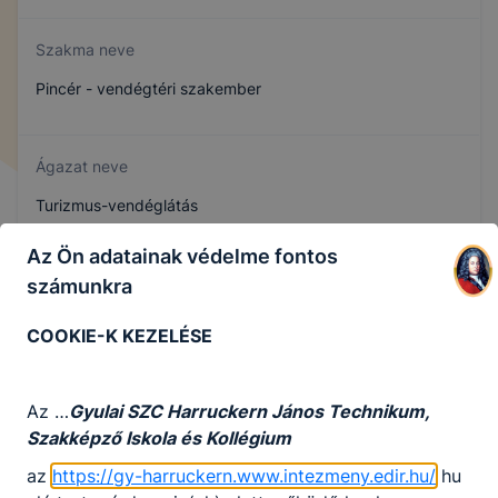
Szakma neve
Pincér - vendégtéri szakember
Ágazat neve
Turizmus-vendéglátás
Az Ön adatainak védelme fontos
Szakmajegyzék száma
számunkra
410132304
COOKIE-K KEZELÉSE
Képzés időtartama
Az …
Gyulai SZC Harruckern János Technikum,
Szakképző Iskola és Kollégium
3 év
az
https://gy-harruckern.www.intezmeny.edir.hu/
hu